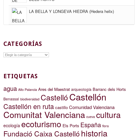
LA BELLA Y LONGEVA HIEDRA (Hedera helix)
CATEGORÍAS
Categorías
ETIQUETAS
agua
Ares del Maestrat
Barranc dels Horts
arqueología
Alto Palancia
Castellón
Castelló
Benassal
biodiversidad
Castellón en ruta
Comunidad Valenciana
castillo
Comunitat Valenciana
cultura
cueva
ecoturismo
España
ecología
Els Ports
flora
historia
Fundació Caixa Castelló