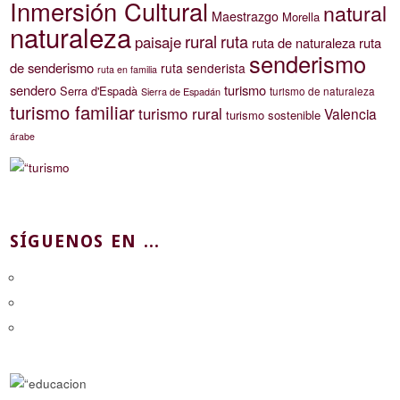
Inmersión Cultural
natural
Maestrazgo
Morella
naturaleza
rural
ruta
paisaje
ruta de naturaleza
ruta
senderismo
de senderismo
ruta senderista
ruta en familia
sendero
turismo
Serra d'Espadà
turismo de naturaleza
Sierra de Espadán
turismo familiar
turismo rural
Valencia
turismo sostenible
árabe
SÍGUENOS EN ...