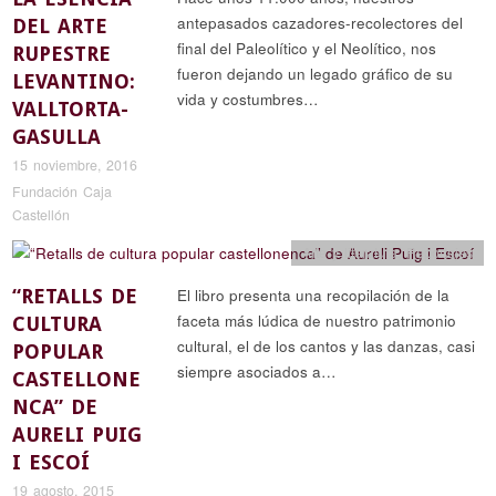
antepasados cazadores-recolectores del
DEL ARTE
final del Paleolítico y el Neolítico, nos
RUPESTRE
fueron dejando un legado gráfico de su
LEVANTINO:
vida y costumbres…
VALLTORTA-
GASULLA
15 noviembre, 2016
Fundación Caja
Castellón
Arte y literatura
,
Reportajes
“RETALLS DE
El libro presenta una recopilación de la
faceta más lúdica de nuestro patrimonio
CULTURA
cultural, el de los cantos y las danzas, casi
POPULAR
siempre asociados a…
CASTELLONE
NCA” DE
AURELI PUIG
I ESCOÍ
19 agosto, 2015