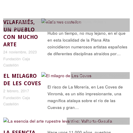
VILAFAMÉS,
Arte y literatura
,
Historia y arqueología
,
Reportajes
,
Rutas y
senderismo
UN PUEBLO
Hubo un tiempo, no muy lejano, en el que
CON MUCHO
en esta localidad de la Plana Alta
ARTE
coincidieron numerosos artistas españoles
24 noviembre, 2023
de diferentes disciplinas atraídos por…
Fundación Caja
Castellón
EL MILAGRO
Leyendas y religión
,
Reportajes
DE LES COVES
El risco de La Morería, en Les Coves de
2 febrero, 2017
Vinromà, es un sitio impresionante, una
Fundación Caja
magnífica atalaya sobre el río de las
Castellón
Cuevas y gran…
Historia y arqueología
,
Reportajes
LA ESENCIA
Hace unos 11.000 años, nuestros