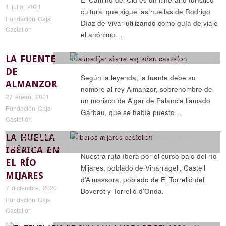
1 julio, 2021
cultural que sigue las huellas de Rodrigo
Fundación Caja
Díaz de Vivar utilizando como guía de viaje
Castellón
el anónimo…
LA FUENTE
Historia y arqueología
,
Leyendas y religión
,
Reportajes
DE
Según la leyenda, la fuente debe su
ALMANZOR
nombre al rey Almanzor, sobrenombre de
27 enero, 2021
un morisco de Algar de Palancia llamado
Fundación Caja
Garbau, que se había puesto…
Castellón
LA HUELLA
Etnología y artesanía
,
Historia y arqueología
,
Leyendas y religión
,
Recorrer Castellón
,
Reportajes
IBÉRICA EN
Nuestra ruta íbera por el curso bajo del río
EL RÍO
Mijares: poblado de Vinarragell, Castell
MIJARES
d’Almassora, poblado de El Torrelló del
7 diciembre, 2020
Boverot y Torrelló d’Onda.
Fundación Caja
Castellón