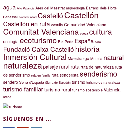
agua
Ares del Maestrat
Barranc dels Horts
arqueología
Alto Palancia
Castellón
Castelló
Benassal
biodiversidad
Castellón en ruta
Comunidad Valenciana
castillo
Comunitat Valenciana
cultura
cueva
ecoturismo
España
ecología
Els Ports
flora
historia
Fundació Caixa Castelló
Inmersión Cultural
natural
Maestrazgo
Morella
naturaleza
rural
ruta
paisaje
ruta de naturaleza
ruta
senderismo
de senderismo
ruta senderista
ruta en familia
sendero
turismo
Serra d'Espadà
turismo de naturaleza
Sierra de Espadán
turismo familiar
turismo rural
Valencia
turismo sostenible
árabe
SÍGUENOS EN ...