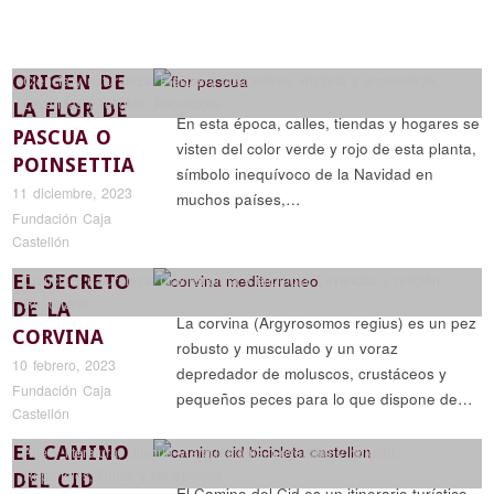
ORIGEN DE
Ciencia y naturaleza
,
Fiestas y costumbres
,
Historia y arqueología
,
Leyendas y religión
,
Reportajes
LA FLOR DE
En esta época, calles, tiendas y hogares se
PASCUA O
visten del color verde y rojo de esta planta,
POINSETTIA
símbolo inequívoco de la Navidad en
11 diciembre, 2023
muchos países,…
Fundación Caja
Castellón
EL SECRETO
Ciencia y naturaleza
,
Gastronomía y enología
,
Leyendas y religión
,
Reportajes
DE LA
La corvina (Argyrosomos regius) es un pez
CORVINA
robusto y musculado y un voraz
10 febrero, 2023
depredador de moluscos, crustáceos y
Fundación Caja
pequeños peces para lo que dispone de…
Castellón
EL CAMINO
Arte y literatura
,
Historia y arqueología
,
Leyendas y religión
,
Reportajes
,
Rutas y senderismo
DEL CID
El Camino del Cid es un itinerario turístico