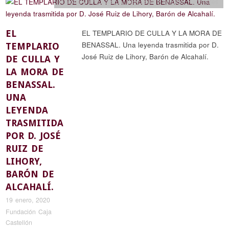
Historia y arqueología
,
Leyendas y religión
,
Reportajes
EL
EL TEMPLARIO DE CULLA Y LA MORA DE
BENASSAL. Una leyenda trasmitida por D.
TEMPLARIO
José Ruiz de Lihory, Barón de Alcahalí.
DE CULLA Y
LA MORA DE
BENASSAL.
UNA
LEYENDA
TRASMITIDA
POR D. JOSÉ
RUIZ DE
LIHORY,
BARÓN DE
ALCAHALÍ.
19 enero, 2020
Fundación Caja
Castellón