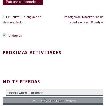
← El “Churro”, un lenguaje en
Paisatges del Maestrat: l’art de
vías de extinción
la pedra en sec (3ª part) →
PRÓXIMAS ACTIVIDADES
NO TE PIERDAS
POPULARES
ÚLTIMOS
HOY
SEMANA
MES
TODOS