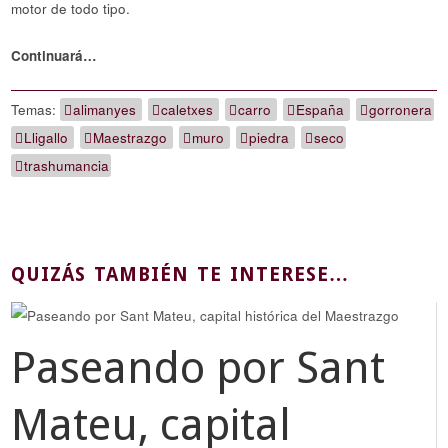
motor de todo tipo.
Continuará…
Temas:
alimanyes
caletxes
carro
España
gorronera
Lligallo
Maestrazgo
muro
piedra
seco
trashumancia
QUIZÁS TAMBIÉN TE INTERESE…
Paseando por Sant
Mateu, capital