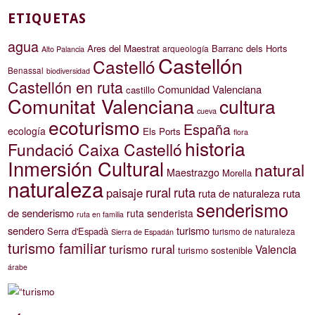
ETIQUETAS
agua
Ares del Maestrat
Barranc dels Horts
arqueología
Alto Palancia
Castellón
Castelló
Benassal
biodiversidad
Castellón en ruta
Comunidad Valenciana
castillo
Comunitat Valenciana
cultura
cueva
ecoturismo
España
ecología
Els Ports
flora
historia
Fundació Caixa Castelló
Inmersión Cultural
natural
Maestrazgo
Morella
naturaleza
rural
ruta
paisaje
ruta de naturaleza
ruta
senderismo
de senderismo
ruta senderista
ruta en familia
sendero
turismo
Serra d'Espadà
turismo de naturaleza
Sierra de Espadán
turismo familiar
turismo rural
Valencia
turismo sostenible
árabe