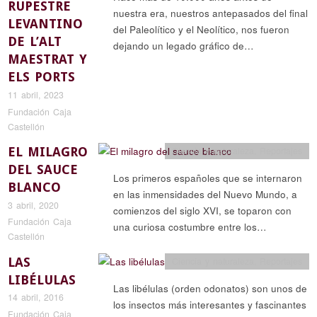
RUPESTRE
nuestra era, nuestros antepasados del final
LEVANTINO
del Paleolítico y el Neolítico, nos fueron
DE L’ALT
dejando un legado gráfico de…
MAESTRAT Y
ELS PORTS
11 abril, 2023
Fundación Caja
Castellón
EL MILAGRO
Ciencia y naturaleza
,
Reportajes
DEL SAUCE
Los primeros españoles que se internaron
BLANCO
en las inmensidades del Nuevo Mundo, a
3 abril, 2020
comienzos del siglo XVI, se toparon con
Fundación Caja
una curiosa costumbre entre los…
Castellón
LAS
Ciencia y naturaleza
,
Reportajes
LIBÉLULAS
Las libélulas (orden odonatos) son unos de
14 abril, 2016
los insectos más interesantes y fascinantes
Fundación Caja