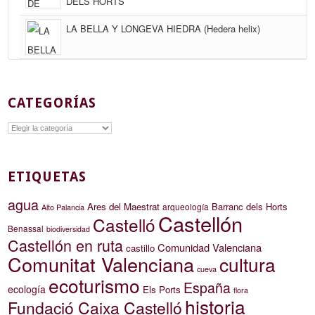
DELS HORTS
LA BELLA Y LONGEVA HIEDRA (Hedera helix)
CATEGORÍAS
Categorías
ETIQUETAS
agua
Ares del Maestrat
Barranc dels Horts
arqueología
Alto Palancia
Castellón
Castelló
Benassal
biodiversidad
Castellón en ruta
Comunidad Valenciana
castillo
Comunitat Valenciana
cultura
cueva
ecoturismo
España
ecología
Els Ports
flora
historia
Fundació Caixa Castelló