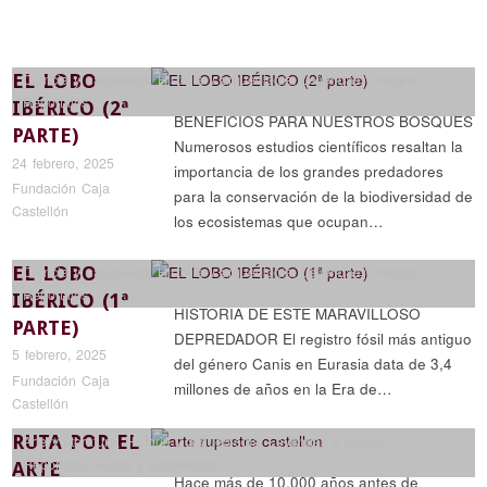
EL LOBO
Ciencia y naturaleza
,
Historia y arqueología
,
Leyendas y religión
,
Reportajes
IBÉRICO (2ª
BENEFICIOS PARA NUESTROS BOSQUES
PARTE)
Numerosos estudios científicos resaltan la
24 febrero, 2025
importancia de los grandes predadores
Fundación Caja
para la conservación de la biodiversidad de
Castellón
los ecosistemas que ocupan…
EL LOBO
Ciencia y naturaleza
,
Historia y arqueología
,
Leyendas y religión
,
Reportajes
IBÉRICO (1ª
HISTORIA DE ESTE MARAVILLOSO
PARTE)
DEPREDADOR El registro fósil más antiguo
5 febrero, 2025
del género Canis en Eurasia data de 3,4
Fundación Caja
millones de años en la Era de…
Castellón
RUTA POR EL
Arte y literatura
,
Historia y arqueología
,
Leyendas y religión
,
Reportajes
,
Rutas y senderismo
ARTE
Hace más de 10.000 años antes de