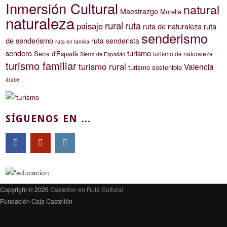
Inmersión Cultural
natural
Maestrazgo
Morella
naturaleza
rural
ruta
paisaje
ruta de naturaleza
ruta
senderismo
de senderismo
ruta senderista
ruta en familia
sendero
turismo
Serra d'Espadà
turismo de naturaleza
Sierra de Espadán
turismo familiar
turismo rural
Valencia
turismo sostenible
árabe
SÍGUENOS EN ...
Copyright © 2026
Castellon en Ruta Cultural
Fundación Caja Castellón